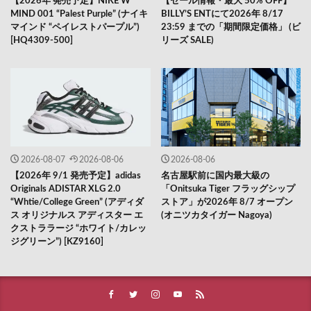
【2026年 発売予定】NIKE W
【セール情報・最大 50% OFF】
MIND 001 “Palest Purple” (ナイキ
BILLY’S ENTにて2026年 8/17
マインド “ペイレストパープル”)
23:59 までの「期間限定価格」 (ビ
[HQ4309-500]
リーズ SALE)
2026-08-07
2026-08-06
2026-08-06
【2026年 9/1 発売予定】adidas
名古屋駅前に国内最大級の
Originals ADISTAR XLG 2.0
「Onitsuka Tiger フラッグシップ
“Whtie/College Green” (アディダ
ストア」が2026年 8/7 オープン
ス オリジナルス アディスター エ
(オニツカタイガー Nagoya)
クストララージ “ホワイト/カレッ
ジグリーン”) [KZ9160]