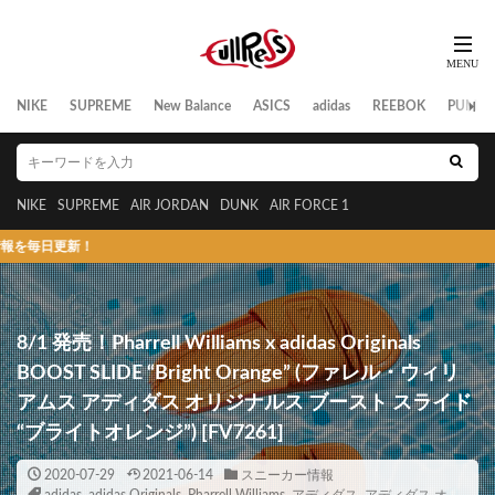
NIKE
SUPREME
New Balance
ASICS
adidas
REEBOK
PUMA
NIKE
SUPREME
AIR JORDAN
DUNK
AIR FORCE 1
8/1 発売！Pharrell Williams x adidas Originals
BOOST SLIDE “Bright Orange” (ファレル・ウィリ
アムス アディダス オリジナルス ブースト スライド
“ブライトオレンジ”) [FV7261]
2020-07-29
2021-06-14
スニーカー情報