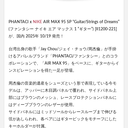
PHANTACI x
NIKE
AIR MAX 95 SP “Guitar/Strings of Dreams”
(ファンタシー ナイキ エア マックス 1 “ギター”) [II1200-221]
が、国内 2025年 10/19 発売！
台湾出身の歌手「Jay Chou/ジェイ・チョウ/周杰倫」が手掛
けるアパレルブランド「PHANTACi/ファンタシー」とのコラ
ボレーションで、「AIR MAX 95」をベースに、ギターからイ
ンスピレーションを得た一足が登場。
周杰倫の音楽的遺産をシューズという形で表現している今モ
デルは、アッパーに木目調パネルで覆われ、サイドパネル上
部にはブラウンのメッシュ、レースプロテクションパネルに
はディープブラウンのレザーが使用。
サイドパネルにはミッドソールからレースループまで伸びる
弦があしらわれ、各ペアにはギターピックをモチーフにした
キーホルダーが付属。