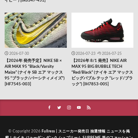
イビー”) [IX0347-451]
2026-07-30
2026-07-23
2026-07-25
【2026年 発売予定】NIKE SB ×
【2026年 8/1 発売】NIKE AIR
AIR MAX 95 “Black/Varsity
MAX 95 BIG BUBBLE TECH
Maize” (ナイキ SB エア マックス
“Red/Black” (ナイキ エア マックス
95 “ブラック/バーシティメイズ”)
ビッグバブル テック “レッド/ブラ
[HF7545-003]
ック”) [IH7853-005]
© Copyright 2026
Fullress | スニーカー発売日 抽選情報 ニュースを掲
載！ナイキ ジョーダン ダンク シュプリーム SUPREME 等のファッション