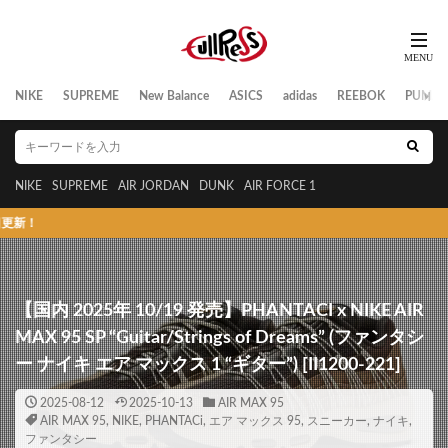
NIKE
SUPREME
New Balance
ASICS
adidas
REEBOK
PUMA
NIKE
SUPREME
AIR JORDAN
DUNK
AIR FORCE 1
スニーカーの発売
【国内 2025年 10/19 発売】PHANTACI x NIKE AIR
MAX 95 SP “Guitar/Strings of Dreams” (ファンタシ
ー ナイキ エア マックス 1 “ギター”) [II1200-221]
2025-08-12
2025-10-13
AIR MAX 95
AIR MAX 95
,
NIKE
,
PHANTACi
,
エア マックス 95
,
スニーカー
,
ナイキ
,
ファンタシー