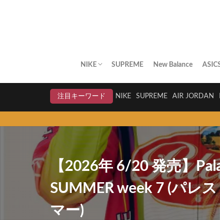
NIKE
SUPREME
New Balance
ASIC
AIR JORDAN
AIR FORCE 1
DUNK
AIR MAX
AIR MAX PLUS
BLAZER
AIR MORE UPTEMPO
AIR HUARACHE
NIKE BY YOU
NIKELAB
クリアランスセール
注目キーワード
NIKE
SUPREME
AIR JORDAN
スニー
【2026年 6/20 発売】Palac
SUMMER week 7 (パ
マー)