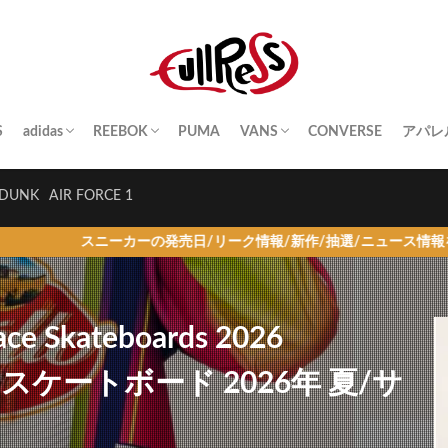
S
adidas
REEBOK
PUMA
VANS
CONVERSE
アパレ
SAMBA
YEEZY BOOST
STAN SMITH
SUPERSTAR
GAZELLE
HANDBALL SPEZIAL
INSTA PUMP FURY
CLUB C
QUESTION
OLD SKOOL
SK8-HI
ERA
AUTHENTIC
SLIP-ON
A BA
Palac
KITH
THE 
HUM
STUS
Girls
DUNK
AIR FORCE 1
カーの発売日/リーク情報/新作/抽選/ニュース情報を毎日更新！
e Skateboards 2026
レス スケートボード 2026年 夏/サ