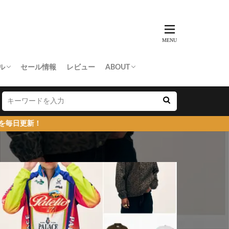
ル
セール情報
レビュー
ABOUT
THING APE
e Skateboards
NORTH FACE
AN MADE
SY
 Don’t Cry
お問い合わせ/プレスリリース送付
プライバシーポリシー