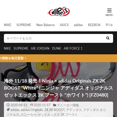
NIKE
SUPREME
New Balance
ASICS
adidas
REEBOK
PUMA
NIKE
SUPREME
AIR JORDAN
DUNK
AIR FORCE 1
更新！
海外 11/18 発売！Ninja × adidas Originals ZX 2K
BOOST “White” (ニンジャ アディダス オリジナルス
ゼットエックス 2K ブースト “ホワイト”) [FZ0480]
2020-08-13
2020-11-17
スニーカー情報
adidas
,
adidas Originals
,
ZX 2K BOOST
,
アディダス
,
アディダス オリ
ジナルス
,
スニーカー
,
ゼットエックス 2K ブースト