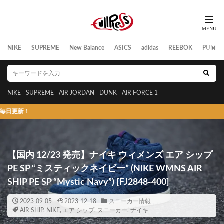
NIKE
SUPREME
New Balance
ASICS
adidas
REEBOK
PUMA
NIKE
SUPREME
AIR JORDAN
DUNK
AIR FORCE 1
スニーカーの
【国内 12/23 発売】ナイキ ウィメンズ エア シップ
PE SP “ミスティックネイビー” (NIKE WMNS AIR
SHIP PE SP “Mystic Navy”) [FJ2848-400]
2023-09-05
2023-12-18
スニーカー情報
AIR SHIP
,
NIKE
,
エア シップ
,
スニーカー
,
ナイキ