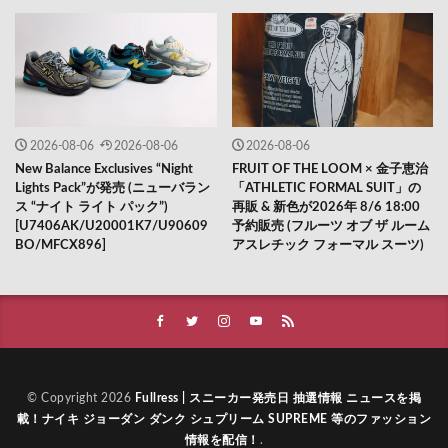
2026-08-06
2026-08-06
2026-08-06
New Balance Exclusives “Night
FRUIT OF THE LOOM × 金子恵治
Lights Pack”が発売 (ニューバラン
「ATHLETIC FORMAL SUIT」の
ス “ナイト ライト パック”)
再販 & 新色が2026年 8/6 18:00
[U7406AK/U20001K7/U90609
予約販売 (フルーツ オブ ザ ルーム
BO/MFCX896]
アスレチック フォーマル スーツ)
© Copyright 2026
Fullress | スニーカー発売日 抽選情報 ニュースを掲
載！ナイキ ジョーダン ダンク シュプリーム SUPREME 等のファッション
情報を配信！
.