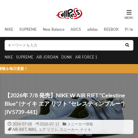
NIKE
SUPREME
New Balance
ASICS
adidas
REEBOK
PUMA
NIKE
SUPREME
AIR JORDAN
DUNK
AIR FORCE 1
新！
【2026年 7/8 発売】NIKE W AIR RIFT “Celestine
Blue” (ナイキ エア リフト “セレスティンブルー”)
[IV5739-441]
2026-07-08
2026-07-12
スニーカー情報
AIR RIFT
,
NIKE
,
エア リフト
,
スニーカー
,
ナイキ