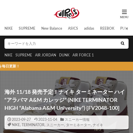
NIKE
SUPREME
New Balance
ASICS
adidas
REEBOK
PUMA
NIKE
SUPREME
AIR JORDAN
DUNK
AIR FORCE 1
スニーカ
海外 11/18 発売予定！ナイキ ターミネーター ハイ
“アラバマ A&M カレッジ” (NIKE TERMINATOR
HIGH “Alabama A&M University”) [FV2048-100]
2023-09-27
2023-11-04
スニーカー情報
NIKE
,
TERMINATOR
,
スニーカー
,
ターミネーター
,
ナイキ