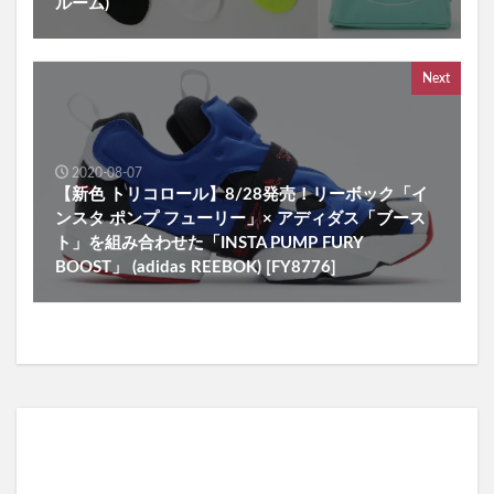
ルーム)
Next
2020-08-07
【新色 トリコロール】8/28発売！リーボック「イ
ンスタ ポンプ フューリー」× アディダス「ブース
ト」を組み合わせた「INSTA PUMP FURY
BOOST」 (adidas REEBOK) [FY8776]