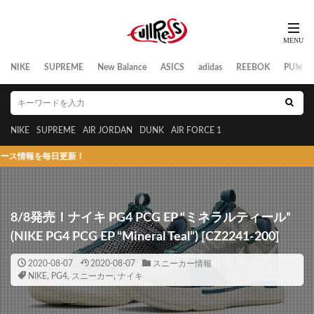
NIKE
SUPREME
New Balance
ASICS
adidas
REEBOK
PUMA
NIKE
SUPREME
AIR JORDAN
DUNK
AIR FORCE 1
毎日更新！
8/8発売！ナイキ PG4 PCG EP “ミネラルティール”
(NIKE PG4 PCG EP “Mineral Teal”) [CZ2241-200]
2020-08-07
2020-08-07
スニーカー情報
NIKE
,
PG4
,
スニーカー
,
ナイキ