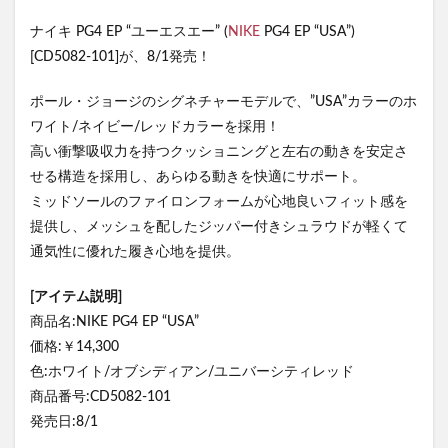
ナイキ PG4 EP “ユーエスエー” (
NIKE
PG4 EP “USA”)
[CD5082-101]が、8/1発売！
ポール・ジョージのシグネチャーモデルで、”USA”カラーのホ
ワイト/ネイビー/レッドカラーを採用！
高い衝撃吸収力を持つクッショニングと左右の動きを安定さ
せる構造を採用し、あらゆる動きを快適にサポート。
ミッドソールのファイロンフォームが心地良いフィット感を
提供し、メッシュを配したジッパー付きシュラウドが軽くて
通気性に優れた履き心地を提供。
[アイテム説明]
商品名:NIKE PG4 EP “USA”
価格:￥14,300
色:ホワイト/オブシディアン/ユニバーシティレッド
商品番号:CD5082-101
発売日:8/1