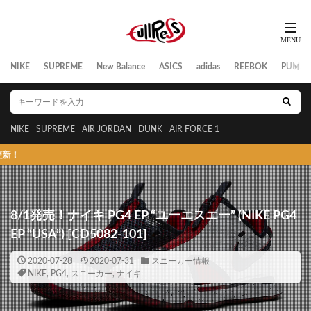
NIKE
SUPREME
New Balance
ASICS
adidas
REEBOK
PUMA
NIKE
SUPREME
AIR JORDAN
DUNK
AIR FORCE 1
スニー
8/1発売！ナイキ PG4 EP “ユーエスエー” (NIKE PG4
EP “USA”) [CD5082-101]
2020-07-28
2020-07-31
スニーカー情報
NIKE
,
PG4
,
スニーカー
,
ナイキ