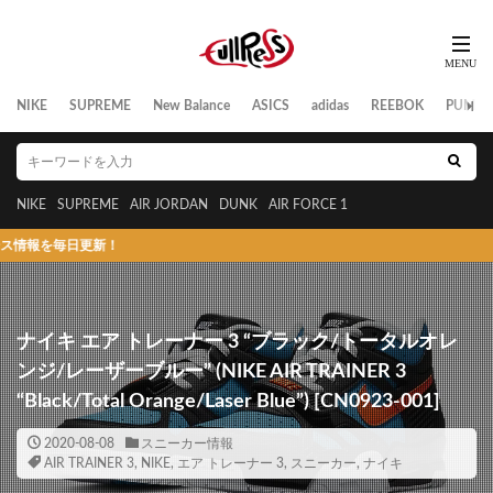
NIKE
SUPREME
New Balance
ASICS
adidas
REEBOK
PUMA
NIKE
SUPREME
AIR JORDAN
DUNK
AIR FORCE 1
日更新！
ナイキ エア トレーナー 3 “ブラック/トータルオレ
ンジ/レーザーブルー” (NIKE AIR TRAINER 3
“Black/Total Orange/Laser Blue”) [CN0923-001]
2020-08-08
スニーカー情報
AIR TRAINER 3
,
NIKE
,
エア トレーナー 3
,
スニーカー
,
ナイキ