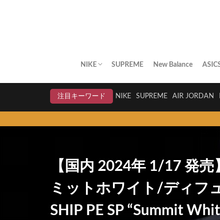
NIKE
SUPREME
New Balance
ASIC
AIR JORDAN
AIR FORCE 1
DUNK
AIR MAX
AIR MAX PLUS
BLAZER
AIR MORE UPTEMPO
AIR HUARACHE
NIKE BY YOU
NIKELAB
クリアランスセール
注目キーワード
NIKE
SUPREME
AIR JORDAN
【国内 2024年 1/17 発
ミットホワイト/ディフューズ
SHIP PE SP “Summit Whit