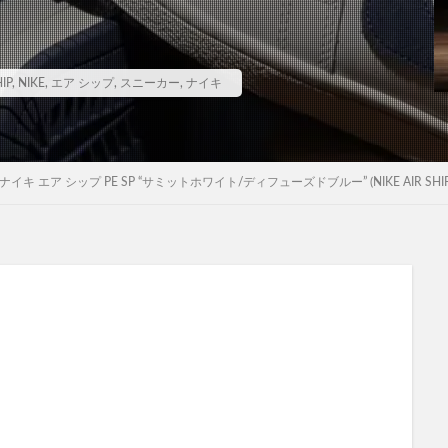
HIP
,
NIKE
,
エア シップ
,
スニーカー
,
ナイキ
キ エア シップ PE SP “サミットホワイト/ディフューズドブルー” (NIKE AIR SHIP PE SP “Su