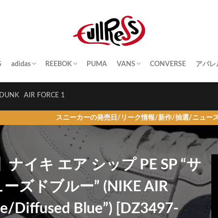
S
adidas
REEBOK
PUMA
VANS
CONVERSE
アパレ
SAMBA
YEEZY BOOST
STAN SMITH
SUPERSTAR
GAZELLE
HANDBALL SPEZIAL
INSTA PUMP FURY
CLUB C
QUESTION
OLD SKOOL
SK8-HI
ERA
AUTHENTIC
SLIP-ON
A BA
Palac
KITH
THE 
HUM
STUS
Girls
DUNK
AIR FORCE 1
スニーカーの発売日/リーク情報/新作/抽選/ニュース情報を毎日更新！
売】ナイキ エア シップ PE SP “サ
ドブルー” (NIKE AIR
e/Diffused Blue”) [DZ3497-