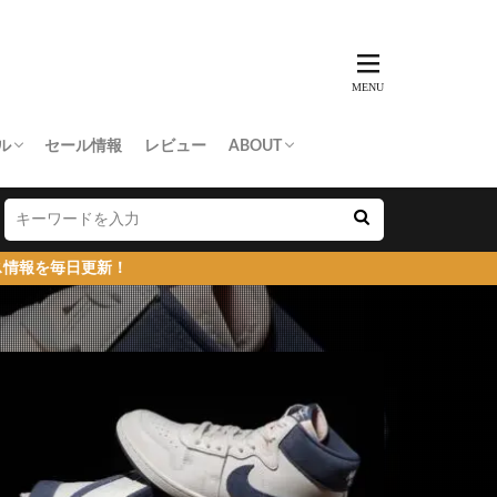
ル
セール情報
レビュー
ABOUT
THING APE
e Skateboards
NORTH FACE
AN MADE
SY
 Don’t Cry
お問い合わせ/プレスリリース送付
プライバシーポリシー