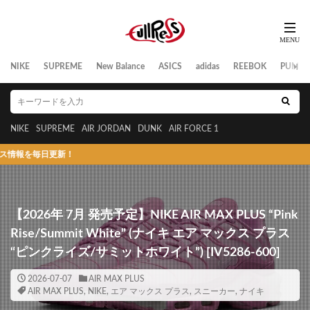
NIKE
SUPREME
New Balance
ASICS
adidas
REEBOK
PUMA
NIKE
SUPREME
AIR JORDAN
DUNK
AIR FORCE 1
！
【2026年 7月 発売予定】NIKE AIR MAX PLUS “Pink
Rise/Summit White” (ナイキ エア マックス プラス
“ピンクライズ/サミットホワイト”) [IV5286-600]
2026-07-07
AIR MAX PLUS
AIR MAX PLUS
,
NIKE
,
エア マックス プラス
,
スニーカー
,
ナイキ