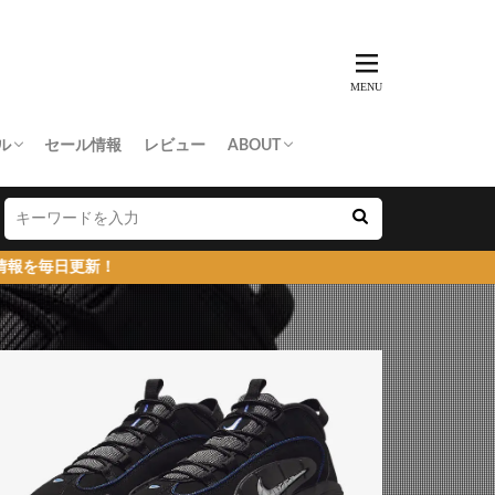
ル
セール情報
レビュー
ABOUT
THING APE
e Skateboards
NORTH FACE
AN MADE
SY
 Don’t Cry
お問い合わせ/プレスリリース送付
プライバシーポリシー