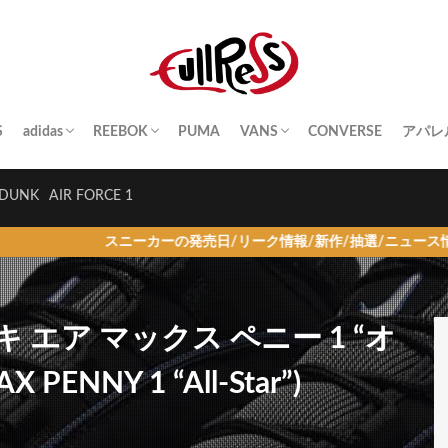
S
adidas
REEBOK
PUMA
VANS
CONVERSE
アパレ
SAMBA
YEEZY BOOST
STAN SMITH
SUPERSTAR
GAZELLE
HANDBALL SPEZIAL
INSTA PUMP FURY
CLUB C
QUESTION
OLD SKOOL
SK8-HI
ERA
AUTHENTIC
SLIP-ON
A BA
Palac
KITH
THE 
HUM
STUS
Girls
DUNK
AIR FORCE 1
スニーカーの発売日/リーク情報/新作/抽選/ニュース情報を毎日更新！
キ エア マックス ペニー 1 “オ
PENNY 1 “All-Star”)