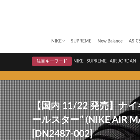
NIKE
SUPREME
New Balance
ASIC
AIR JORDAN
AIR FORCE 1
DUNK
AIR MAX
AIR MAX PLUS
BLAZER
AIR MORE UPTEMPO
AIR HUARACHE
NIKE BY YOU
NIKELAB
クリアランスセール
注目キーワード
NIKE
SUPREME
AIR JORDAN
【国内 11/22 発売】ナイ
ールスター” (NIKE AIR MAX 
[DN2487-002]