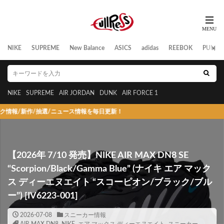
NIKE
SUPREME
New Balance
ASICS
adidas
REEBOK
PUMA
NIKE
SUPREME
AIR JORDAN
DUNK
AIR FORCE 1
選/ニュース情報を毎日更新！
【2026年 7/10 発売】NIKE AIR MAX DN8 SE
“Scorpion/Black/Gamma Blue” (ナイキ エア マック
ス ディーエヌエイト “スコーピオン/ブラック/ブル
ー”) [IV6223-001]
2026-07-08
スニーカー情報