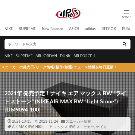
NIKE
SUPREME
New Balance
ASICS
adidas
REEBOK
PUMA
NIKE
SUPREME
AIR JORDAN
DUNK
AIR FORCE 1
日/リーク情報/新作/抽選/ニュース情報を毎日更新！
2021年 発売予定！ナイキ エア マックス BW “ライ
トストーン” (NIKE AIR MAX BW “Light Stone”)
[DM9094-100]
2021-10-15
2021-11-24
スニーカー情報
AIR MAX BW
,
NIKE
,
エア マックス BW
,
スニーカー
,
ナイキ