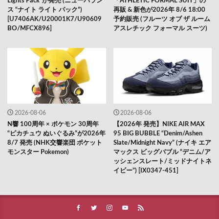
Lights Pack”が発売 (ニューバラン
「ATHLETIC FORMAL SUIT」の
ス “ナイト ライト パック”)
再販 & 新色が2026年 8/6 18:00
[U7406AK/U20001K7/U90609
予約販売 (フルーツ オブ ザ ルーム
BO/MFCX896]
アスレチック フォーマル スーツ)
2026-08-06
2026-08-06
N響 100周年 × ポケモン 30周年
【2026年 発売】NIKE AIR MAX
“ピカチュウ ぬいぐるみ”が2026年
95 BIG BUBBLE “Denim/Ashen
8/7 発売 (NHK交響楽団 ポケット
Slate/Midnight Navy” (ナイキ エア
モンスター Pokemon)
マックス ビッグバブル “デニム/ア
ッシェンスレート/ミッドナイトネ
イビー”) [IX0347-451]