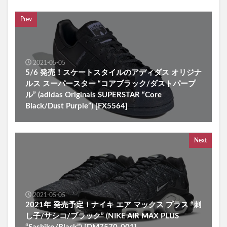
Prev
2021-05-05
5/6 発売！スケートスタイルのアディダス オリジナ
ルス スーパースター “コアブラック/ダストパープ
ル” (adidas Originals SUPERSTAR “Core
Black/Dust Purple”) [FX5564]
Next
2021-05-05
2021年 発売予定！ナイキ エア マックス プラス “刺
し子/サシコ/ブラック” (NIKE AIR MAX PLUS