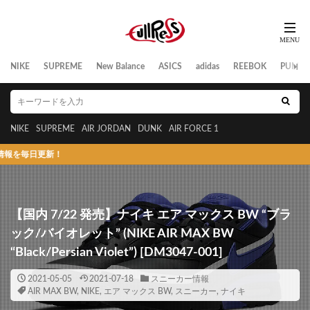
NIKE
SUPREME
New Balance
ASICS
adidas
REEBOK
PUMA
NIKE
SUPREME
AIR JORDAN
DUNK
AIR FORCE 1
！
【国内 7/22 発売】ナイキ エア マックス BW “ブラ
ック/バイオレット” (NIKE AIR MAX BW
“Black/Persian Violet”) [DM3047-001]
2021-05-05
2021-07-18
スニーカー情報
AIR MAX BW
,
NIKE
,
エア マックス BW
,
スニーカー
,
ナイキ