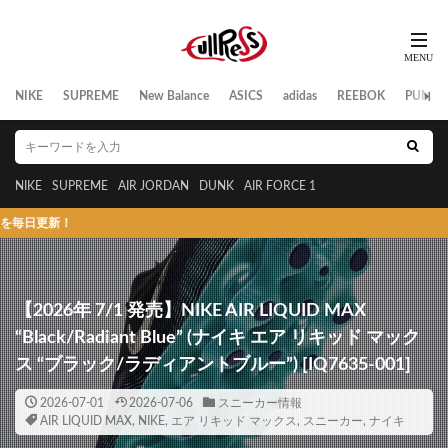
NIKE
SUPREME
New Balance
ASICS
adidas
REEBOK
PUMA
NIKE
SUPREME
AIR JORDAN
DUNK
AIR FORCE 1
ス
【2026年 7/1 発売】NIKE AIR LIQUID MAX
“Black/Radiant Blue” (ナイキ エア リキッド マック
ス “ブラック/ラディアントブルー”) [IQ7635-001]
2026-07-01
2026-07-06
スニーカー情報
AIR LIQUID MAX
,
NIKE
,
エア リキッド マックス
,
スニーカー
,
ナイキ