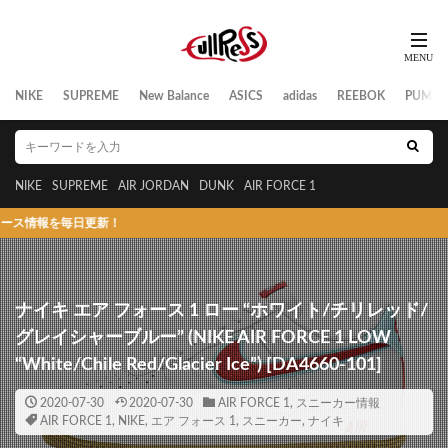
NIKE
SUPREME
New Balance
ASICS
adidas
REEBOK
PUMA
NIKE
SUPREME
AIR JORDAN
DUNK
AIR FORCE 1
を毎日更新！
ナイキ エア フォース 1 ロー “ホワイト/チリレッド/
グレイシャーブルー” (NIKE AIR FORCE 1 LOW
“White/Chile Red/Glacier Ice”) [DA4660-101]
2020-07-30
2020-07-30
AIR FORCE 1
,
スニーカー情報
AIR FORCE 1
,
NIKE
,
エア フォース 1
,
スニーカー
,
ナイキ