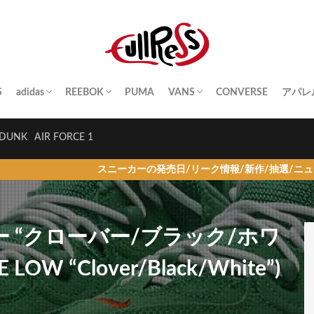
S
adidas
REEBOK
PUMA
VANS
CONVERSE
アパレ
SAMBA
YEEZY BOOST
STAN SMITH
SUPERSTAR
GAZELLE
HANDBALL SPEZIAL
INSTA PUMP FURY
CLUB C
QUESTION
OLD SKOOL
SK8-HI
ERA
AUTHENTIC
SLIP-ON
A BA
Palac
KITH
THE 
HUM
STUS
Girls
DUNK
AIR FORCE 1
スニーカーの発売日/リーク情報/新作/抽選/ニュース情報を毎日
ー “クローバー/ブラック/ホワ
 LOW “Clover/Black/White”)