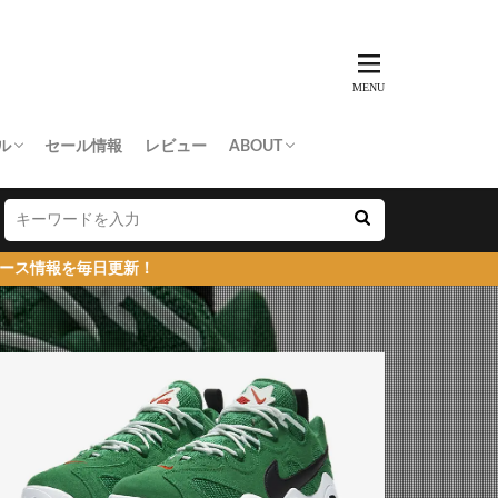
ル
セール情報
レビュー
ABOUT
THING APE
e Skateboards
NORTH FACE
AN MADE
SY
 Don’t Cry
お問い合わせ/プレスリリース送付
プライバシーポリシー
更新！