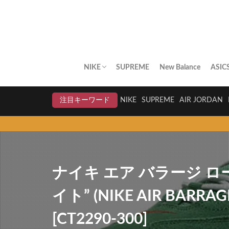
NIKE
SUPREME
New Balance
ASIC
AIR JORDAN
AIR FORCE 1
DUNK
AIR MAX
AIR MAX PLUS
BLAZER
AIR MORE UPTEMPO
AIR HUARACHE
NIKE BY YOU
NIKELAB
クリアランスセール
注目キーワード
NIKE
SUPREME
AIR JORDAN
ナイキ エア バラージ ロ
イト” (NIKE AIR BARRAGE
[CT2290-300]