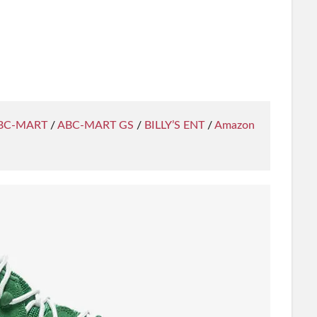
BC-MART
/
ABC-MART GS
/
BILLY’S ENT
/
Amazon