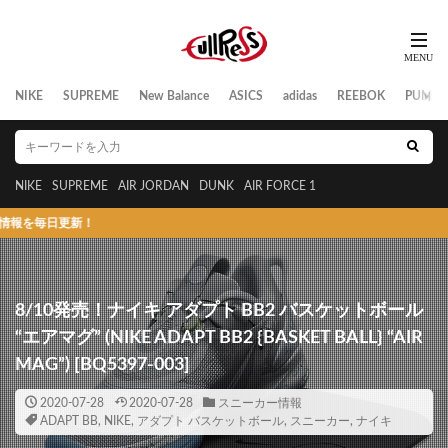
NIKE
SUPREME
New Balance
ASICS
adidas
REEBOK
PUMA
NIKE
SUPREME
AIR JORDAN
DUNK
AIR FORCE 1
新！
8/10発売！ナイキ アダプト BB2 バスケットボール
“エアマグ” (NIKE ADAPT BB2 {BASKET BALL} “AIR
MAG”) [BQ5397-003]
2020-07-28
2020-07-28
スニーカー情報
ADAPT BB
,
NIKE
,
アダプト バスケットボール
,
スニーカー
,
ナイキ