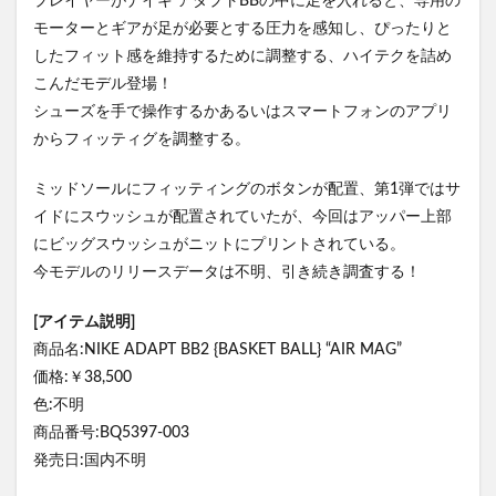
プレイヤーがナイキ アダプトBBの中に足を入れると、専用の
モーターとギアが足が必要とする圧力を感知し、ぴったりと
したフィット感を維持するために調整する、ハイテクを詰め
こんだモデル登場！
シューズを手で操作するかあるいはスマートフォンのアプリ
からフィッティグを調整する。
ミッドソールにフィッティングのボタンが配置、第1弾ではサ
イドにスウッシュが配置されていたが、今回はアッパー上部
にビッグスウッシュがニットにプリントされている。
今モデルのリリースデータは不明、引き続き調査する！
[アイテム説明]
商品名:NIKE ADAPT BB2 {BASKET BALL} “AIR MAG”
価格:￥38,500
色:不明
商品番号:BQ5397-003
発売日:国内不明