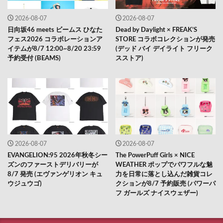
2026-08-07
2026-08-07
日向坂46 meets ビームス ひなた
Dead by Daylight × FREAK’S
フェス2026 コラボレーションア
STORE コラボコレクションが発売
イテムが8/7 12:00~8/20 23:59
(デッド バイ デイライト フリーク
予約受付 (BEAMS)
スストア)
2026-08-07
2026-08-07
EVANGELION:95 2026年秋冬シー
The PowerPuff Girls × NICE
ズンのファーストデリバリーが
WEATHER ポップでパワフルな魅
8/7 発売 (エヴァンゲリオン キュ
力を日常に落とし込んだ雑貨コレ
ウジュウゴ)
クションが8/7 予約販売 (パワーパ
フ ガールズ ナイスウェザー)