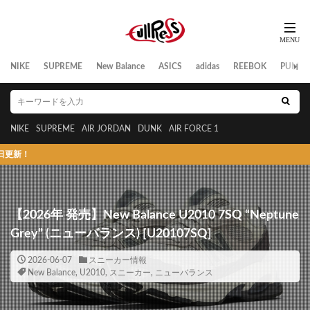
NIKE
SUPREME
New Balance
ASICS
adidas
REEBOK
PUMA
NIKE
SUPREME
AIR JORDAN
DUNK
AIR FORCE 1
スニ
【2026年 発売】New Balance U2010 7SQ “Neptune
Grey” (ニューバランス) [U20107SQ]
2026-06-07
スニーカー情報
New Balance
,
U2010
,
スニーカー
,
ニューバランス