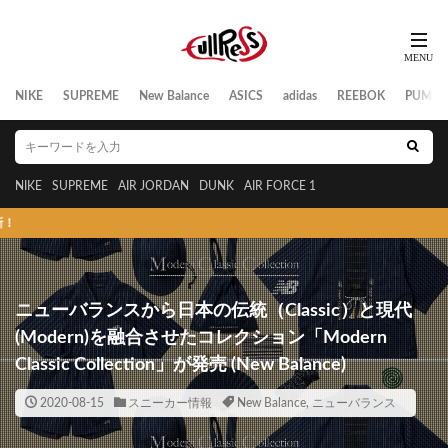
NIKE
SUPREME
New Balance
ASICS
adidas
REEBOK
PUMA
NIKE
SUPREME
AIR JORDAN
DUNK
AIR FORCE 1
スニーカ
ニューバランスから日本の伝統（Classic）と現代
(Modern)を融合させたコレクション「Modern
Classic Collection」が発売 (New Balance)
2020-08-15
スニーカー情報
New Balance
,
ニューバランス