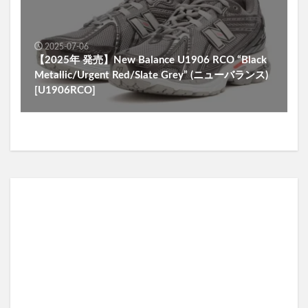
2025-07-06
【2025年 発売】New Balance U1906 RCO “Black
Metallic/Urgent Red/Slate Grey” (ニューバランス)
[U1906RCO]