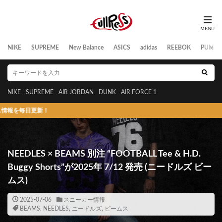
NIKE
SUPREME
New Balance
ASICS
adidas
REEBOK
PUMA
NIKE
SUPREME
AIR JORDAN
DUNK
AIR FORCE 1
スニー
NEEDLES × BEAMS 別注 “FOOTBALL Tee & H.D.
Buggy Shorts”が2025年 7/12 発売 (ニードルズ ビー
ムス)
2025-07-06
スニーカー情報
BEAMS
,
NEEDLES
,
ニードルズ
,
ビームス