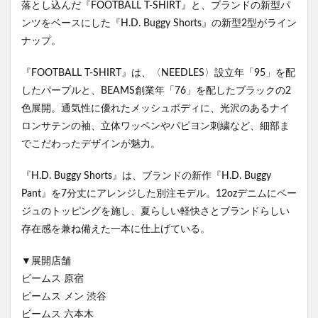
落とし込んだ『FOOTBALL T-SHIRT』と、ブランドの新型パ
ンツをベースにした『H.D. Buggy Shorts』の新型2型がライン
ナップ。
『FOOTBALL T-SHIRT』は、〈NEEDLES〉設立年「95」を配
したパープルと、BEAMS創業年「76」を配したブラックの2
色展開。通気性に優れたメッシュボディに、光沢のあるナイ
ロンサテンの袖、立体ワッペンやパピヨン刺繍など、細部ま
でこだわったデザインが魅力。
『H.D. Buggy Shorts』は、ブランドの新作『H.D. Buggy
Pant』を7分丈にアレンジした別注モデル。12ozデニムにベー
ジュのトッピングを施し、夏らしい軽快さとブランドらしい
存在感を兼ね備えた一本に仕上げている。
▼展開店舗
ビームス 原宿
ビームス メン 渋谷
ビームス 六本木