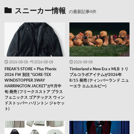
スニーカー情報
の最新記事4件
2026-08-08
2026-08-08
2026-08-08
FREAK’S STORE × Plus Phenix
Timberland x New Era x MLB トリ
2026 FW 別注 “GORE-TEX
プルコラボアイテムが2026年
WINDSTOPPER 3WAY
8/15 発売 (ティンバーランド ニュ
HARRINGTON JACKET”が9月中
ーエラ エムエルビー)
旬 発売 (フリークスストア プラス
フェニックス ゴアテックス ウィン
ドストッパー ハリントン ジャケッ
ト)