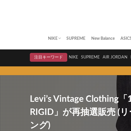
NIKE
SUPREME
New Balance
ASIC
AIR JORDAN
AIR FORCE 1
DUNK
AIR MAX
AIR MAX PLUS
BLAZER
AIR MORE UPTEMPO
AIR HUARACHE
NIKE BY YOU
NIKELAB
クリアランスセール
注目キーワード
NIKE
SUPREME
AIR JORDAN
スニ
Levi’s Vintage Clothin
RIGID」が再抽選販売 
ング)