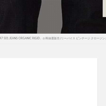
hing「1947 501 JEANS ORGANIC RIGID」が再抽選販売 (リーバイス ビンテージ クロージン