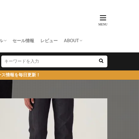
ル
セール情報
レビュー
ABOUT
THING APE
e Skateboards
NORTH FACE
AN MADE
SY
 Don’t Cry
お問い合わせ/プレスリリース送付
プライバシーポリシー