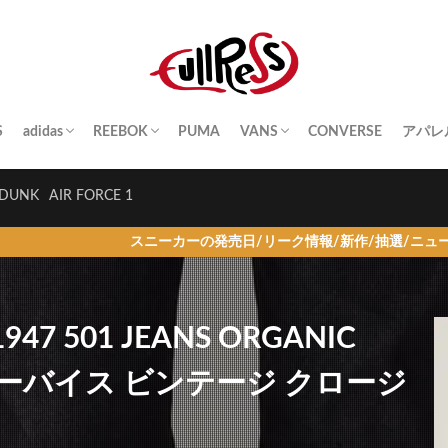
S
adidas
REEBOK
PUMA
VANS
CONVERSE
アパレ
SAMBA
YEEZY BOOST
STAN SMITH
SUPERSTAR
GAZELLE
HANDBALL SPEZIAL
INSTA PUMP FURY
CLUB C
QUESTION
OLD SKOOL
SK8-HI
ERA
AUTHENTIC
SLIP-ON
A BA
Palac
KITH
THE 
HUM
STUS
Girls
DUNK
AIR FORCE 1
ーカーの発売日/リーク情報/新作/抽選/ニュース情報を毎日更新！
g「1947 501 JEANS ORGANIC
(リーバイス ビンテージ クロージ