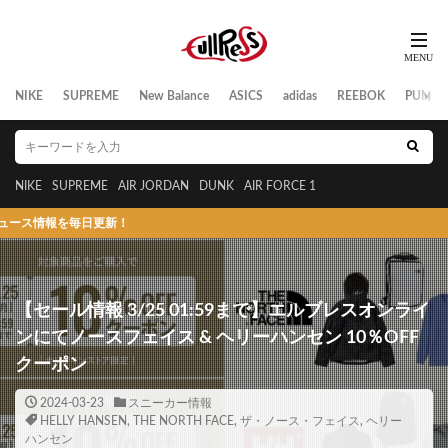
NIKE
SUPREME
New Balance
ASICS
adidas
REEBOK
PUMA
NIKE
SUPREME
AIR JORDAN
DUNK
AIR FORCE 1
を毎日更新！
【セール情報 3/25 01:59まで】エルブレスオンライ
ンにてノースフェイス & ヘリーハンセン 10％OFF
クーポン
2024-03-23
スニーカー情報
HELLY HANSEN
,
THE NORTH FACE
,
ザ・ノース・フェイス
,
ヘリー
ハンセン