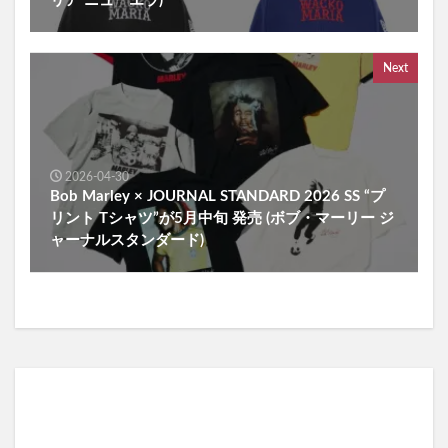
リア ニューエラ)
Next
2026-04-30
Bob Marley × JOURNAL STANDARD 2026 SS “プ
リント Tシャツ”が5月中旬 発売 (ボブ・マーリー ジ
ャーナルスタンダード)