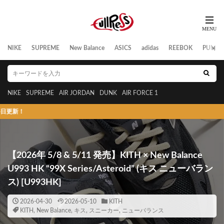
NIKE
SUPREME
New Balance
ASICS
adidas
REEBOK
PUMA
NIKE
SUPREME
AIR JORDAN
DUNK
AIR FORCE 1
スニーカーの発売
【2026年 5/8 & 5/11 発売】KITH × New Balance
U993 HK “99X Series/Asteroid” (キス ニューバラン
ス) [U993HK]
2026-04-30
2026-05-10
KITH
KITH
,
New Balance
,
キス
,
スニーカー
,
ニューバランス