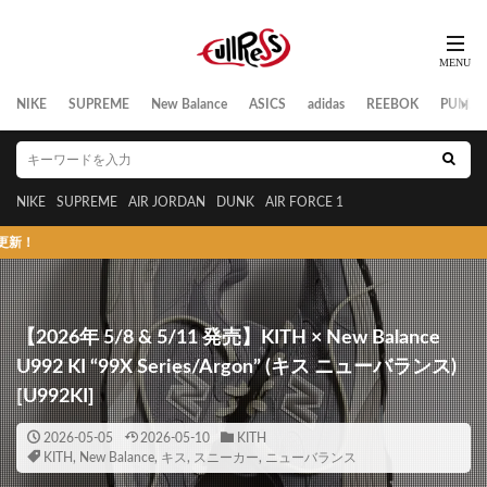
NIKE
SUPREME
New Balance
ASICS
adidas
REEBOK
PUMA
NIKE
SUPREME
AIR JORDAN
DUNK
AIR FORCE 1
スニーカーの発売日/
【2026年 5/8 & 5/11 発売】KITH × New Balance
U992 KI “99X Series/Argon” (キス ニューバランス)
[U992KI]
2026-05-05
2026-05-10
KITH
KITH
,
New Balance
,
キス
,
スニーカー
,
ニューバランス