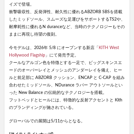
イズで登場。
衝撃吸収性、反発弾性、耐久性に優れるABZORB SBSを搭載
したミッドソール、スムーズな足運びをサポートするTS2や、
耐摩耗性に優れるN duranceなど、当時のテクノロジーもその
ままに再現し待望の復刻。
今モデルは、2026年 5/8 にオープンする新店「
KITH West
Hollywood Flagship
」にて発売予定。
クールなアルゴン色を特徴とする一足で、ピッグスキンスエ
ードのオーバーレイとメッシュのアンダーレイを備え、ヒー
ルと前足部に ABZORB クッション、ENCAP と C-CAP を組み
合わせたミッドソール、NDurance ラバー アウトソールとい
った New Balance の伝統的なテクノロジーを搭載。
フットベッドとヒールには、特徴的な反射アクセントと Kith
のブランディングが施されている。
グローバルでの展開は5/11からとなる。