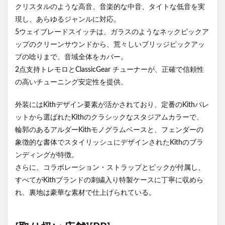
クリスタルのような高音、音楽的な中音、タイトな低音を実
現し、あらゆるジャンルに対応。
5ウェイブレードスイッチは、ガラスのようなネックピックア
ップのクリーンサウンドから、荒々しいブリッジピックアッ
プの唸りまで、音域全体をカバー。
2点支持トレモロとClassicGear チューナーが、正確で信頼性
の高いチューニング安定性を提供。
外装にはKithデザイン要素が活かされており、定番のKithパレ
ットから選ばれたKithのクラシックなスタジアムカラーで、
輪郭のあるアルダーKithモノグラムベースと、フェンダーの
象徴的な書体でスタイリッシュにデザインされたKithのブラ
ンディングが特徴。
さらに、コラボレーション・ストラップとピックが付属し、
すべてがKithブランドの刺繍入り特製ケースに丁寧に収めら
れ、裏地は豪華な素材で仕上げられている。