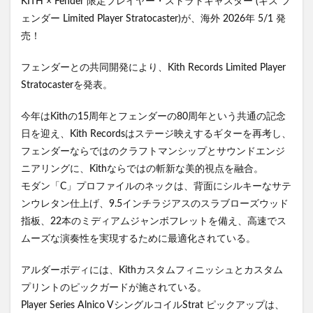
KITH × Fender 限定プレイヤー・ストラトキャスター (キス フ
ェンダー Limited Player Stratocaster)が、海外 2026年 5/1 発
売！
フェンダーとの共同開発により、Kith Records Limited Player
Stratocasterを発表。
今年はKithの15周年とフェンダーの80周年という共通の記念
日を迎え、Kith Recordsはステージ映えするギターを再考し、
フェンダーならではのクラフトマンシップとサウンドエンジ
ニアリングに、Kithならではの斬新な美的視点を融合。
モダン「C」プロファイルのネックは、背面にシルキーなサテ
ンウレタン仕上げ、9.5インチラジアスのスラブローズウッド
指板、22本のミディアムジャンボフレットを備え、高速でス
ムーズな演奏性を実現するために最適化されている。
アルダーボディには、Kithカスタムフィニッシュとカスタム
プリントのピックガードが施されている。
Player Series Alnico VシングルコイルStrat ピックアップは、