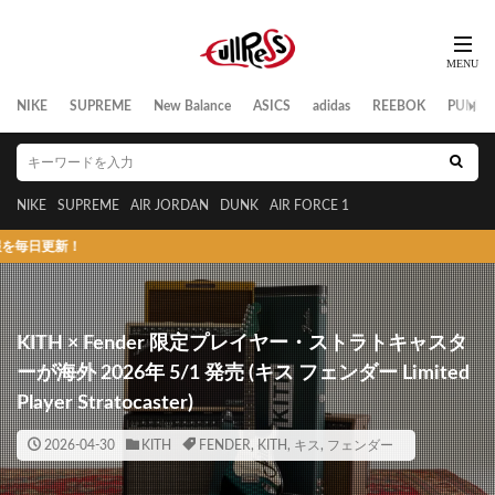
NIKE
SUPREME
New Balance
ASICS
adidas
REEBOK
PUMA
NIKE
SUPREME
AIR JORDAN
DUNK
AIR FORCE 1
スニーカーの
KITH × Fender 限定プレイヤー・ストラトキャスタ
ーが海外 2026年 5/1 発売 (キス フェンダー Limited
Player Stratocaster)
2026-04-30
KITH
FENDER
,
KITH
,
キス
,
フェンダー