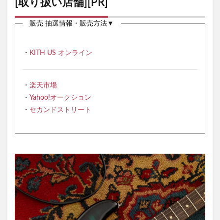
[取り扱い店舗][PR]
販売 抽選情報・販売方法▼
・
KITH US オンライン
・
楽天市場
・
Yahoo!オークション
・
セカンドストリート