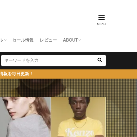
ル
セール情報
レビュー
ABOUT
THING APE
e Skateboards
NORTH FACE
AN MADE
SY
 Don’t Cry
お問い合わせ/プレスリリース送付
プライバシーポリシー
！