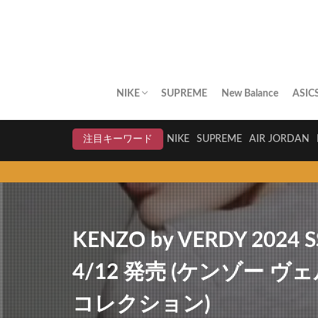
NIKE
SUPREME
New Balance
ASIC
AIR JORDAN
AIR FORCE 1
DUNK
AIR MAX
AIR MAX PLUS
BLAZER
AIR MORE UPTEMPO
AIR HUARACHE
NIKE BY YOU
NIKELAB
クリアランスセール
注目キーワード
NIKE
SUPREME
AIR JORDAN
KENZO by VERDY 2024 
4/12 発売 (ケンゾー ヴ
コレクション)