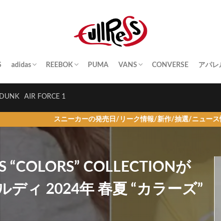
S
adidas
REEBOK
PUMA
VANS
CONVERSE
アパレ
SAMBA
YEEZY BOOST
STAN SMITH
SUPERSTAR
GAZELLE
HANDBALL SPEZIAL
INSTA PUMP FURY
CLUB C
QUESTION
OLD SKOOL
SK8-HI
ERA
AUTHENTIC
SLIP-ON
A BA
Palac
KITH
THE 
HUM
STUS
Girls
DUNK
AIR FORCE 1
スニーカーの発売日/リーク情報/新作/抽選/ニュース情報を毎日更新
SS “COLORS” COLLECTIONが
ェルディ 2024年 春夏 “カラーズ”