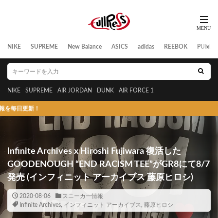
NIKE
SUPREME
New Balance
ASICS
adidas
REEBOK
PUMA
NIKE
SUPREME
AIR JORDAN
DUNK
AIR FORCE 1
！
Infinite Archives x Hiroshi Fujiwara 復活した
GOODENOUGH “END RACISM TEE”がGR8にて8/7
発売 (インフィニット アーカイブス 藤原ヒロシ)
2020-08-06
スニーカー情報
Infinite Archives
,
インフィニット アーカイブス
,
藤原ヒロシ