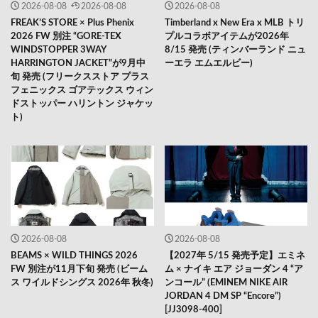
2026-08-08
2026-08-08
2026-08-08
FREAK’S STORE × Plus Phenix
Timberland x New Era x MLB トリ
2026 FW 別注 “GORE-TEX
プルコラボアイテムが2026年
WINDSTOPPER 3WAY
8/15 発売 (ティンバーランド ニュ
HARRINGTON JACKET”が9月中
ーエラ エムエルビー)
旬 発売 (フリークスストア プラス
フェニックス ゴアテックス ウィン
ドストッパー ハリントン ジャケッ
ト)
2026-08-08
2026-08-08
BEAMS × WILD THINGS 2026
【2027年 5/15 発売予定】エミネ
FW 別注が11月下旬 発売 (ビーム
ム × ナイキ エア ジョーダン 4 “ア
ス ワイルドシングス 2026年 秋冬)
ンコール” (EMINEM NIKE AIR
JORDAN 4 DM SP “Encore”)
[JJ3098-400]