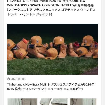
FREAK’S STORE × Plus Phenix 2026 FW 別注 “GORE-TEX
WINDSTOPPER 3WAY HARRINGTON JACKET”が9月中旬 発売
(フリークスストア プラスフェニックス ゴアテックス ウィンドス
トッパー ハリントン ジャケット)
2026-08-08
Timberland x New Era x MLB トリプルコラボアイテムが2026年
8/15 発売 (ティンバーランド ニューエラ エムエルビー)