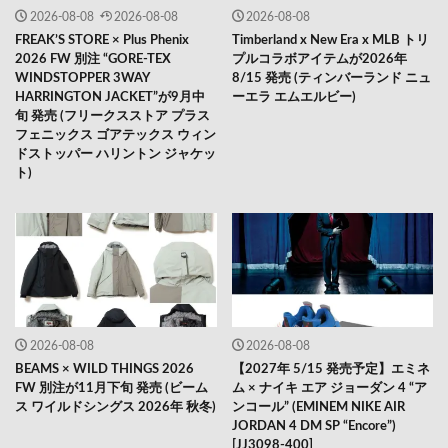
2026-08-08
2026-08-08
2026-08-08
FREAK’S STORE × Plus Phenix
Timberland x New Era x MLB トリ
2026 FW 別注 “GORE-TEX
プルコラボアイテムが2026年
WINDSTOPPER 3WAY
8/15 発売 (ティンバーランド ニュ
HARRINGTON JACKET”が9月中
ーエラ エムエルビー)
旬 発売 (フリークスストア プラス
フェニックス ゴアテックス ウィン
ドストッパー ハリントン ジャケッ
ト)
2026-08-08
2026-08-08
BEAMS × WILD THINGS 2026
【2027年 5/15 発売予定】エミネ
FW 別注が11月下旬 発売 (ビーム
ム × ナイキ エア ジョーダン 4 “ア
ス ワイルドシングス 2026年 秋冬)
ンコール” (EMINEM NIKE AIR
JORDAN 4 DM SP “Encore”)
[JJ3098-400]