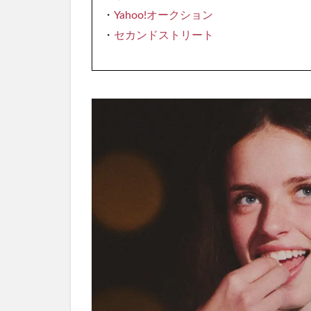
・
Yahoo!オークション
・
セカンドストリート