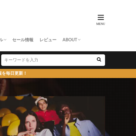
ル
セール情報
レビュー
ABOUT
THING APE
e Skateboards
NORTH FACE
AN MADE
SY
 Don’t Cry
お問い合わせ/プレスリリース送付
プライバシーポリシー