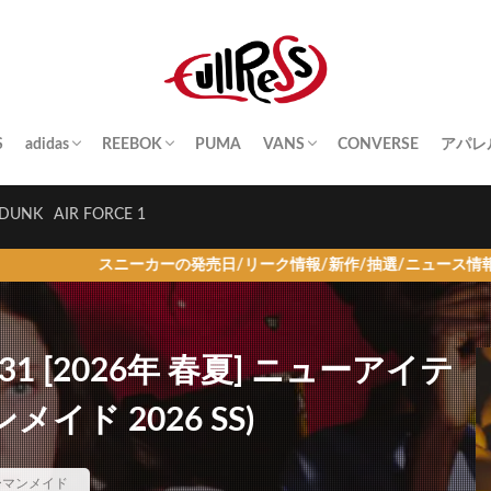
S
adidas
REEBOK
PUMA
VANS
CONVERSE
アパレ
SAMBA
YEEZY BOOST
STAN SMITH
SUPERSTAR
GAZELLE
HANDBALL SPEZIAL
INSTA PUMP FURY
CLUB C
QUESTION
OLD SKOOL
SK8-HI
ERA
AUTHENTIC
SLIP-ON
A BA
Palac
KITH
THE 
HUM
STUS
Girls
DUNK
AIR FORCE 1
の発売日/リーク情報/新作/抽選/ニュース情報を毎日更新！
 31 [2026年 春夏] ニューアイテ
メイド 2026 SS)
ーマンメイド