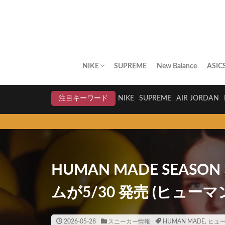
NIKE
SUPREME
New Balance
ASIC
AIR JORDAN
AIR FORCE 1
DUNK
AIR MAX
AIR MAX PLUS
BLAZER
AIR MORE UPTEMPO
AIR HUARACHE
NIKE BY YOU
NIKELAB
クリアランスセール
注目キーワード
NIKE
SUPREME
AIR JORDAN
スニーカー
HUMAN MADE SEASON
ムが5/30 発売 (ヒューマン
2026-05-28
スニーカー情報
HUMAN MADE
,
ヒュ