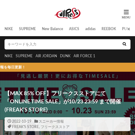
NIKE
SUPREME
New Balance
ASICS
adidas
REEBOK
PUMA
NIKE
SUPREME
AIR JORDAN
DUNK
AIR FORCE 1
更新！
【MAX 85% OFF】フリークスストアにて
「ONLINE TIME SALE」が10/23 23:59 まで開催
(FREAK’S STORE)
2022-10-19
スニーカー情報
FREAK'S STORE
,
フリークスストア