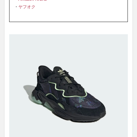
・
ヤフオク