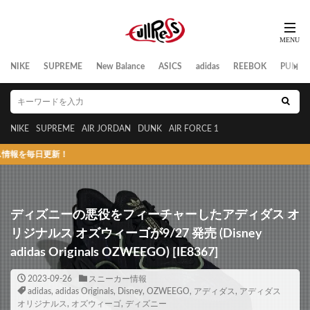
NIKE
SUPREME
New Balance
ASICS
adidas
REEBOK
PUMA
NIKE
SUPREME
AIR JORDAN
DUNK
AIR FORCE 1
新！
ディズニーの悪役をフィーチャーしたアディダス オ
リジナルス オズウィーゴが9/27 発売 (Disney
adidas Originals OZWEEGO) [IE8367]
2023-09-26
スニーカー情報
adidas
,
adidas Originals
,
Disney
,
OZWEEGO
,
アディダス
,
アディダス
オリジナルス
,
オズウィーゴ
,
ディズニー