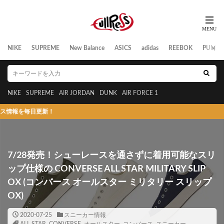
NIKE
SUPREME
New Balance
ASICS
adidas
REEBOK
PUMA
NIKE
SUPREME
AIR JORDAN
DUNK
AIR FORCE 1
新！
7/28発売！シューレースを通さずに着用可能なスリ
ップ仕様の CONVERSE ALL STAR MILITARY SLIP
OX (コンバース オールスター ミリタリー スリップ
OX)
2020-07-25
スニーカー情報