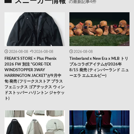
スニーカー情報
の最新記事4件
2026-08-08
2026-08-08
2026-08-08
FREAK’S STORE × Plus Phenix
Timberland x New Era x MLB トリ
2026 FW 別注 “GORE-TEX
プルコラボアイテムが2026年
WINDSTOPPER 3WAY
8/15 発売 (ティンバーランド ニュ
HARRINGTON JACKET”が9月中
ーエラ エムエルビー)
旬 発売 (フリークスストア プラス
フェニックス ゴアテックス ウィン
ドストッパー ハリントン ジャケッ
ト)