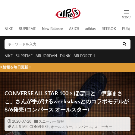
NIKE
SUPREME
New Balance
ASICS
adidas
REEBOK
PUMA
NIKE
SUPREME
AIR JORDAN
DUNK
AIR FORCE 1
日更新！
CONVERSE ALL STAR 100 × ほぼ日と「伊藤まさ
こ」さんが手がけるweeksdaysとのコラボモデルが
8/6発売 (コンバース オールスター)
2020-07-28
スニーカー情報
ALL STAR
,
CONVERSE
,
オールスター
,
コンバース
,
スニーカー