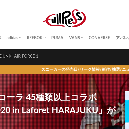
S
adidas
REEBOK
PUMA
VANS
CONVERSE
アパレ
SAMBA
YEEZY BOOST
STAN SMITH
SUPERSTAR
GAZELLE
HANDBALL SPEZIAL
INSTA PUMP FURY
CLUB C
QUESTION
OLD SKOOL
SK8-HI
ERA
AUTHENTIC
SLIP-ON
A BA
Palac
KITH
THE 
HUM
STUS
Girls
DUNK
AIR FORCE 1
スニーカーの発売日/リーク情報/新作/抽選/ニュース情報を毎日更
コーラ 45種類以上コラボ
2020 in Laforet HARAJUKU」が