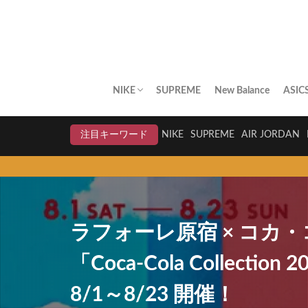
NIKE
SUPREME
New Balance
ASIC
AIR JORDAN
AIR FORCE 1
DUNK
AIR MAX
AIR MAX PLUS
BLAZER
AIR MORE UPTEMPO
AIR HUARACHE
NIKE BY YOU
NIKELAB
クリアランスセール
注目キーワード
NIKE
SUPREME
AIR JORDAN
ラフォーレ原宿 × コカ・
「Coca-Cola Collection 
8/1～8/23 開催！