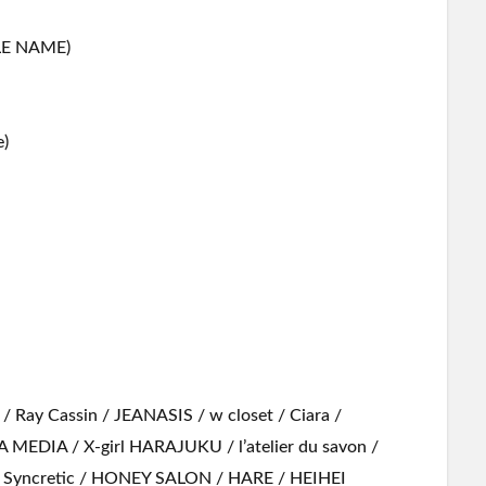
 NAME)
)
ay Cassin / JEANASIS / w closet / Ciara /
 MEDIA / X-girl HARAJUKU / l’atelier du savon /
I Syncretic / HONEY SALON / HARE / HEIHEI