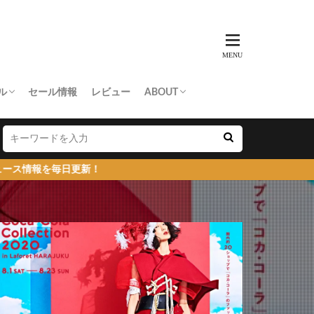
ル
セール情報
レビュー
ABOUT
THING APE
e Skateboards
NORTH FACE
AN MADE
SY
 Don’t Cry
お問い合わせ/プレスリリース送付
プライバシーポリシー
新！