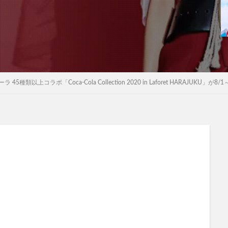
種類以上コラボ「Coca-Cola Collection 2020 in Laforet HARAJUKU」が8/1