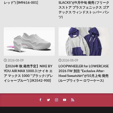
レッド”) [IM9616-001]
SLACKS”が9月中旬 発売 (フリーク
スストア プラスフェニックス ゴア
テックス ウィンドストッパー パン
ツ)
2026-08-09
2026-08-09
【2026年 秋 発売予定】NIKE BY
LOOPWHEELER for LOWERCASE
YOU AIR MAX 1000.3 (ナイキ エ
2026 FW 別注 “Exclusive After-
ア マックス 1000 “ブラック/グレ
Hood Sweatshirt”が10月上旬 発売
イシャーブルー”) [JK3542-900]
(ループウィラー ロワーケース)