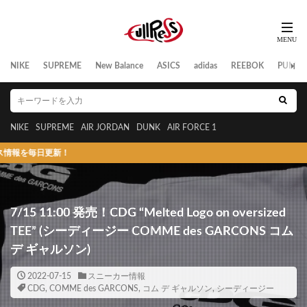
NIKE
SUPREME
New Balance
ASICS
adidas
REEBOK
PUMA
NIKE
SUPREME
AIR JORDAN
DUNK
AIR FORCE 1
更新！
7/15 11:00 発売！CDG “Melted Logo on oversized
TEE” (シーディージー COMME des GARCONS コム
デ ギャルソン)
2022-07-15
スニーカー情報
CDG
,
COMME des GARCONS
,
コム デ ギャルソン
,
シーディージー