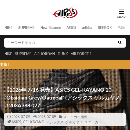
NIKE
SUPREME
New Balance
ASICS
adidas
REEBOK
PUMA
NIKE
SUPREME
AIR JORDAN
DUNK
AIR FORCE 1
スニーカーの発売日/
【2026年 7/16 発売】ASICS GEL-KAYANO 20
“Obsidian Grey/Oatmeal” (アシックス ゲルカヤノ)
[1203A388.027]
2026-07-09
2026-07-09
スニーカー情報
ASICS
,
GEL-KAYANO
,
アシックス
,
ゲルカヤノ
,
スニーカー