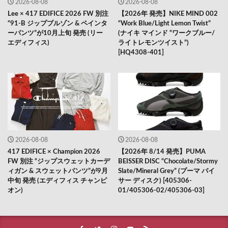
2026-08-08
2026-08-08
Lee × 417 EDIFICE 2026 FW 別注
【2026年 発売】NIKE MIND 002
“91-B ジップブルゾン & ペインタ
“Work Blue/Light Lemon Twist”
ーパンツ”が10月上旬 発売 (リー
(ナイキ マインド “ワークブルー/
エディフィス)
ライトレモンツイスト”)
[HQ4308-401]
2026-08-08
2026-08-08
417 EDIFICE × Champion 2026
【2026年 8/14 発売】PUMA
FW 別注 “ジップスウェットカーデ
BEISSER DISC “Chocolate/Stormy
ィガン & スウェットパンツ”が9月
Slate/Mineral Grey” (プーマ バイ
中旬 発売 (エディフィス チャンピ
サー ディスク) [405306-
オン)
01/405306-02/405306-03]