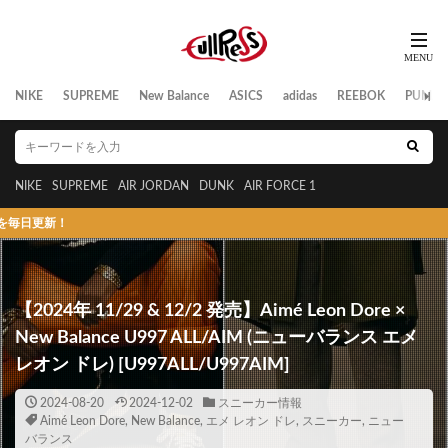
NIKE
SUPREME
New Balance
ASICS
adidas
REEBOK
PUMA
NIKE
SUPREME
AIR JORDAN
DUNK
AIR FORCE 1
スニーカーの発売
【2024年 11/29 & 12/2 発売】Aimé Leon Dore ×
New Balance U997 ALL/AIM (ニューバランス エメ
レオン ドレ) [U997ALL/U997AIM]
2024-08-20
2024-12-02
スニーカー情報
Aimé Leon Dore
,
New Balance
,
エメ レオン ドレ
,
スニーカー
,
ニュー
バランス