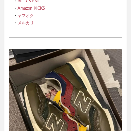
・
BILLY’S ENT
・
Amazon KICKS
・
ヤフオク
・
メルカリ