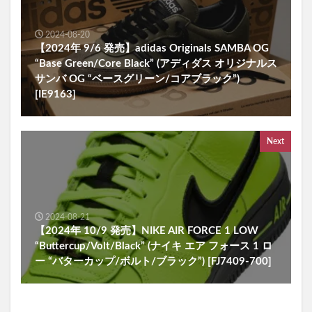
2024-08-20
【2024年 9/6 発売】adidas Originals SAMBA OG
“Base Green/Core Black” (アディダス オリジナルス
サンバ OG “ベースグリーン/コアブラック”)
[IE9163]
Next
2024-08-21
【2024年 10/9 発売】NIKE AIR FORCE 1 LOW
“Buttercup/Volt/Black” (ナイキ エア フォース 1 ロ
ー “バターカップ/ボルト/ブラック”) [FJ7409-700]