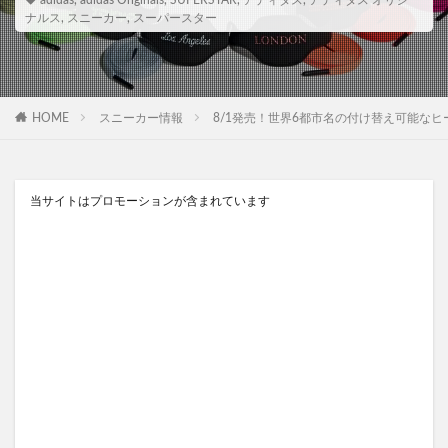
adidas
,
adidas Originals
,
SUPERSTAR
,
アディダス
,
アディダス オリジ
ナルス
,
スニーカー
,
スーパースター
HOME
スニーカー情報
8/1発売！世界6都市名の付け替え可能なヒールタブ ad
当サイトはプロモーションが含まれています