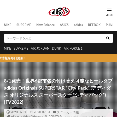
NIKE
SUPREME
New Balance
ASICS
adidas
REEBOK
PUMA
NIKE
SUPREME
AIR JORDAN
DUNK
AIR FORCE 1
更新！
8/1発売！世界6都市名の付け替え可能なヒールタブ
adidas Originals SUPERSTAR “City Pack” (アディダ
ス オリジナルス スーパースター “シティパック”)
[FV2822]
2020-07-30
2020-07-31
スニーカー情報