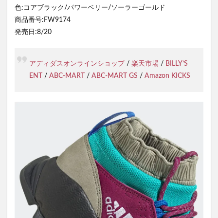
色:コアブラック/パワーベリー/ソーラーゴールド
商品番号:FW9174
発売日:8/20
アディダスオンラインショップ
/
楽天市場
/
BILLY’S
ENT
/
ABC-MART
/
ABC-MART GS
/
Amazon KICKS