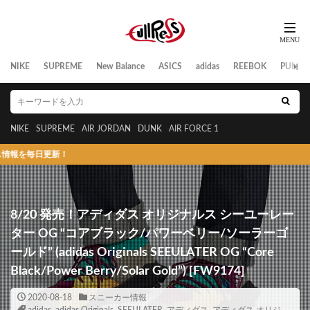
NIKE
SUPREME
New Balance
ASICS
adidas
REEBOK
PUMA
NIKE
SUPREME
AIR JORDAN
DUNK
AIR FORCE 1
新！
8/20 発売！アディダス オリジナルス シーユーレー
ター OG “コアブラック/パワーベリー/ソーラーゴ
ールド” (adidas Originals SEEULATER OG “Core
Black/Power Berry/Solar Gold”) [FW9174]
2020-08-18
スニーカー情報