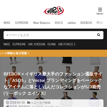
NIKE
SUPREME
New Balance
ASICS
adidas
REEBOK
PUMA
NIKE
SUPREME
AIR JORDAN
DUNK
AIR FORCE 1
報を毎日更新！
REEBOK × イギリス最大手のファッション通販サイ
ト「ASOS」とVector ブランディングをベーシック
なアイテムに落とし込んだコレクションが5/3発売
(リーボック エイソス)
2018-04-30
スニーカー情報