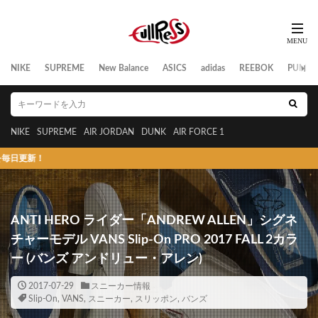
NIKE
SUPREME
New Balance
ASICS
adidas
REEBOK
PUMA
NIKE
SUPREME
AIR JORDAN
DUNK
AIR FORCE 1
！
ANTI HERO ライダー「ANDREW ALLEN」シグネ
チャーモデル VANS Slip-On PRO 2017 FALL 2カラ
ー (バンズ アンドリュー・アレン)
2017-07-29
スニーカー情報
Slip-On
,
VANS
,
スニーカー
,
スリッポン
,
バンズ