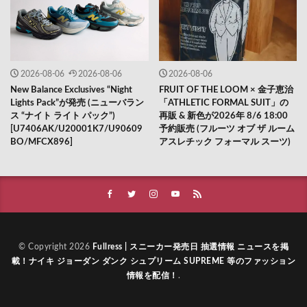
2026-08-06
2026-08-06
2026-08-06
New Balance Exclusives “Night
FRUIT OF THE LOOM × 金子恵治
Lights Pack”が発売 (ニューバラン
「ATHLETIC FORMAL SUIT」の
ス “ナイト ライト パック”)
再販 & 新色が2026年 8/6 18:00
[U7406AK/U20001K7/U90609
予約販売 (フルーツ オブ ザ ルーム
BO/MFCX896]
アスレチック フォーマル スーツ)
© Copyright 2026
Fullress | スニーカー発売日 抽選情報 ニュースを掲
載！ナイキ ジョーダン ダンク シュプリーム SUPREME 等のファッション
情報を配信！
.