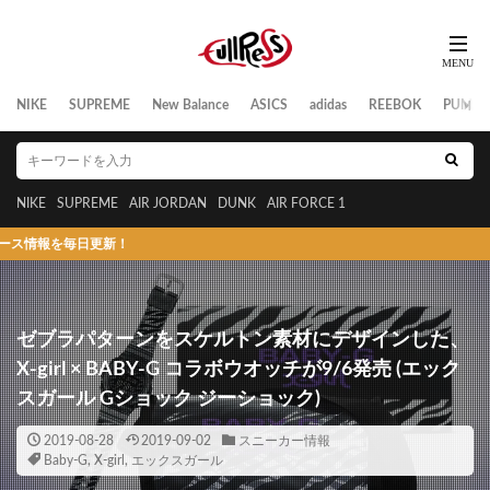
NIKE
SUPREME
New Balance
ASICS
adidas
REEBOK
PUMA
NIKE
SUPREME
AIR JORDAN
DUNK
AIR FORCE 1
更新！
ゼブラパターンをスケルトン素材にデザインした、
X-girl × BABY-G コラボウオッチが9/6発売 (エック
スガール Gショック ジーショック)
2019-08-28
2019-09-02
スニーカー情報
Baby-G
,
X-girl
,
エックスガール