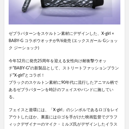
ゼブラパターンをスケルトン素材にデザインした、X-girl ×
BABY-G コラボウオッチが9/6発売 (エックスガール Gショッ
ク ジーショック)
今年12月に発売25周年を迎える女性向け耐衝撃ウオッ
チ“BABY-G”の新製品として、ストリートファッションブラン
ド“X-girl”とコラボ！
ブラックのスケルトン素材に90年代に流行したアニマル柄で
あるゼブラパターンを時計のフェイスやバンドに施してい
る。
フェイスと遊環には、「X-girl」のシンボルであるロゴをレイ
アウトしたほか、裏蓋にはロゴを手がけた映画監督でグラフ
ィックデザイナーのマイク・ミルズ氏がデザインしたイラス