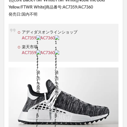
色[Core Black/Ftwr White/Ftwr White][Noble Ink/Bold
Yellow/FTWR White]商品番号:AC7359/AC7360
発売日:国内不明
アディダスオンラインショップ
AC7359
/
AC7360
楽天市場
AC7359
/
AC7360