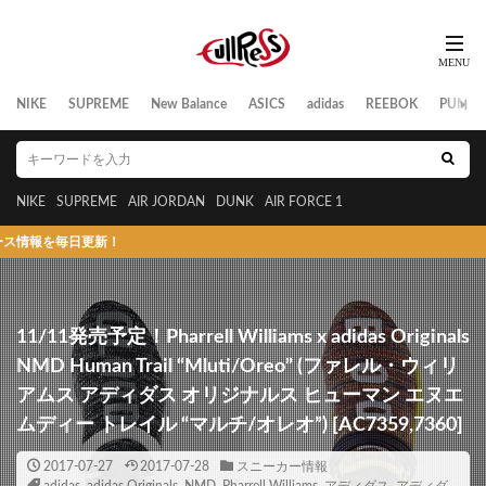
NIKE
SUPREME
New Balance
ASICS
adidas
REEBOK
PUMA
NIKE
SUPREME
AIR JORDAN
DUNK
AIR FORCE 1
日更新！
11/11発売予定！Pharrell Williams x adidas Originals
NMD Human Trail “Mluti/Oreo” (ファレル・ウィリ
アムス アディダス オリジナルス ヒューマン エヌエ
ムディー トレイル “マルチ/オレオ”) [AC7359,7360]
2017-07-27
2017-07-28
スニーカー情報