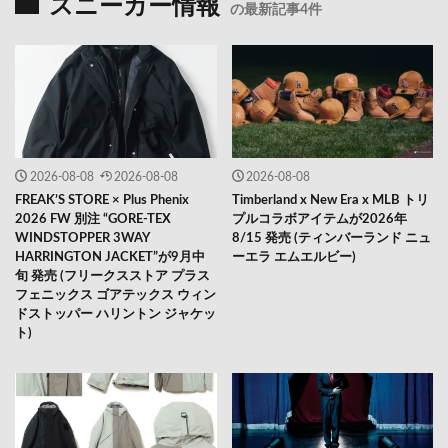
スニーカー情報
の最新記事4件
2026-08-08
2026-08-08
2026-08-08
FREAK’S STORE × Plus Phenix
Timberland x New Era x MLB トリ
2026 FW 別注 “GORE-TEX
プルコラボアイテムが2026年
WINDSTOPPER 3WAY
8/15 発売 (ティンバーランド ニュ
HARRINGTON JACKET”が9月中
ーエラ エムエルビー)
旬 発売 (フリークスストア プラス
フェニックス ゴアテックス ウィン
ドストッパー ハリントン ジャケッ
ト)