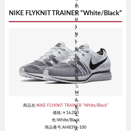
NIKE FLYKNIT TRAINER “White/Black”
商品名:
NIKE FLYKNIT TRAINER “White/Black”
価格:￥16,200
色:White/Black
商品番号:AH8396-100