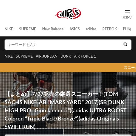
NIKE
SUPREME
New Balance
ASICS
adidas
REEBOK
PUMA
NIKE
SUPREME
AIR JORDAN
DUNK
AIR FORCE 1
スニーカーの発売日/リー
【まとめ】7/27発売の厳選スニーカー！(TOM
SACHS NIKELAB “MARS YARD” 2017)(SB DUNK
HIGH PRO “Gino Iannucci”)(adidas ULTRA BOOST
Colored “Triple Black/Bronze”)(adidas Originals
SWIFT RUN)