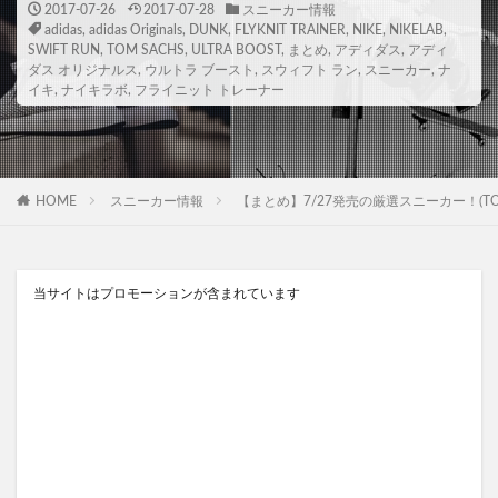
2017-07-26
2017-07-28
スニーカー情報
adidas
,
adidas Originals
,
DUNK
,
FLYKNIT TRAINER
,
NIKE
,
NIKELAB
,
SWIFT RUN
,
TOM SACHS
,
ULTRA BOOST
,
まとめ
,
アディダス
,
アディ
ダス オリジナルス
,
ウルトラ ブースト
,
スウィフト ラン
,
スニーカー
,
ナ
イキ
,
ナイキラボ
,
フライニット トレーナー
HOME
スニーカー情報
【まとめ】7/27発売の厳選スニーカー！(TOM SACHS NIKE
当サイトはプロモーションが含まれています