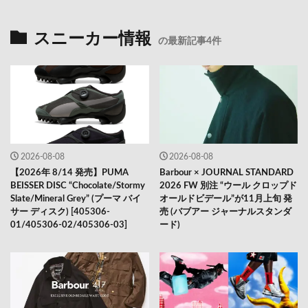
スニーカー情報
の最新記事4件
2026-08-08
2026-08-08
【2026年 8/14 発売】PUMA
Barbour × JOURNAL STANDARD
BEISSER DISC “Chocolate/Stormy
2026 FW 別注 “ウール クロップド
Slate/Mineral Grey” (プーマ バイ
オールドビデール”が11月上旬 発
サー ディスク) [405306-
売 (バブアー ジャーナルスタンダ
01/405306-02/405306-03]
ード)