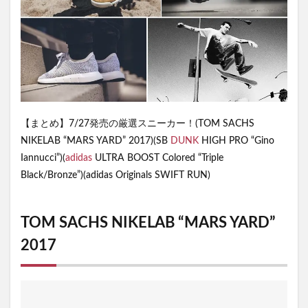
【まとめ】7/27発売の厳選スニーカー！(TOM SACHS
NIKELAB “MARS YARD” 2017)(SB
DUNK
HIGH PRO “Gino
Iannucci”)(
adidas
ULTRA BOOST Colored “Triple
Black/Bronze”)(adidas Originals SWIFT RUN)
TOM SACHS NIKELAB “MARS YARD”
2017