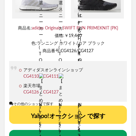
商品名:
adidas Originals SWIFT RUN PRIMEKNIT {PK}
価格:￥19,440
色:ランニング ホワイト/コア ブラック
商品番号:CG4126/CG4127
アディダスオンラインショップ
CG4110
/
CG4111
楽天市場
CG4126
/
CG4127
その他のショップで探す
Yahoo!オークション で探す