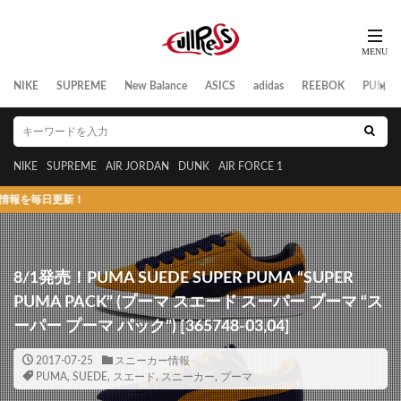
NIKE
SUPREME
New Balance
ASICS
adidas
REEBOK
PUMA
NIKE
SUPREME
AIR JORDAN
DUNK
AIR FORCE 1
更新！
8/1発売！PUMA SUEDE SUPER PUMA “SUPER
PUMA PACK” (プーマ スエード スーパー プーマ “ス
ーパー プーマ パック”) [365748-03,04]
2017-07-25
スニーカー情報
PUMA
,
SUEDE
,
スエード
,
スニーカー
,
プーマ