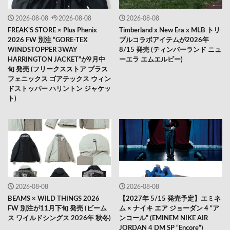
2026-08-08
2026-08-08
2026-08-08
FREAK’S STORE × Plus Phenix
Timberland x New Era x MLB トリ
2026 FW 別注 “GORE-TEX
プルコラボアイテムが2026年
WINDSTOPPER 3WAY
8/15 発売 (ティンバーランド ニュ
HARRINGTON JACKET”が9月中
ーエラ エムエルビー)
旬 発売 (フリークスストア プラス
フェニックス ゴアテックス ウィン
ドストッパー ハリントン ジャケッ
ト)
2026-08-08
2026-08-08
BEAMS × WILD THINGS 2026
【2027年 5/15 発売予定】エミネ
FW 別注が11月下旬 発売 (ビーム
ム × ナイキ エア ジョーダン 4 “ア
ス ワイルドシングス 2026年 秋冬)
ンコール” (EMINEM NIKE AIR
JORDAN 4 DM SP “Encore”)