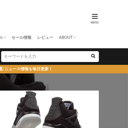
ル
セール情報
レビュー
ABOUT
THING APE
e Skateboards
NORTH FACE
AN MADE
SY
 Don’t Cry
お問い合わせ/プレスリリース送付
プライバシーポリシー
報を毎日更新！