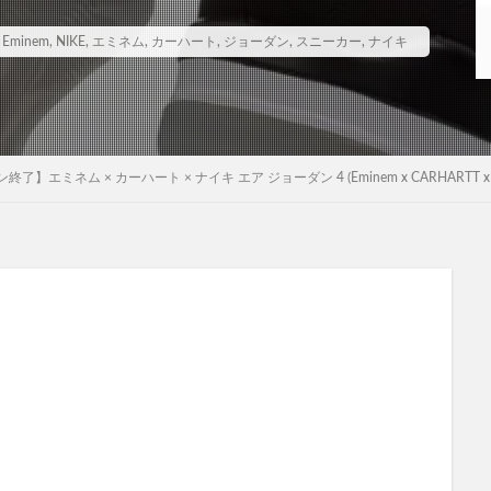
,
Eminem
,
NIKE
,
エミネム
,
カーハート
,
ジョーダン
,
スニーカー
,
ナイキ
ミネム × カーハート × ナイキ エア ジョーダン 4 (Eminem x CARHARTT x NIKE