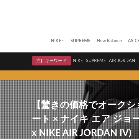
NIKE
SUPREME
New Balance
ASIC
AIR JORDAN
AIR FORCE 1
DUNK
AIR MAX
AIR MAX PLUS
BLAZER
AIR MORE UPTEMPO
AIR HUARACHE
NIKE BY YOU
NIKELAB
クリアランスセール
注目キーワード
NIKE
SUPREME
AIR JORDAN
【驚きの価格でオークショ
ート × ナイキ エア ジョーダン
x NIKE AIR JORDAN IV)