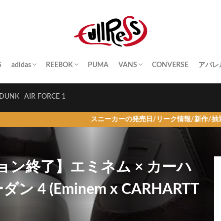
S
adidas
REEBOK
PUMA
VANS
CONVERSE
アパレ
SAMBA
YEEZY BOOST
STAN SMITH
SUPERSTAR
GAZELLE
HANDBALL SPEZIAL
INSTA PUMP FURY
CLUB C
QUESTION
OLD SKOOL
SK8-HI
ERA
AUTHENTIC
SLIP-ON
A BA
Palac
KITH
THE 
HUM
STUS
Girls
DUNK
AIR FORCE 1
スニーカーの発売日/リーク情報/新作/抽選/ニュース情
ン終了】エミネム × カーハ
 4 (Eminem x CARHARTT